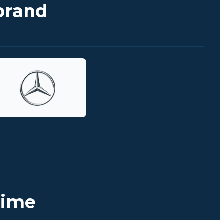
brand
time