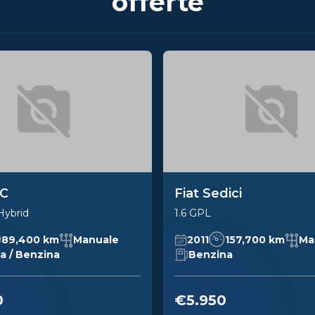
offerte
0C
Fiat Sedici
Hybrid
1.6 GPL
89,400 km
Manuale
2011
157,700 km
Ma
ca / Benzina
Benzina
0
€5.950