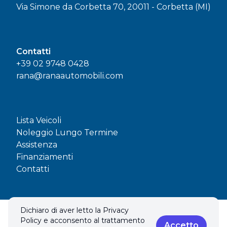
Via Simone da Corbetta 70, 20011 - Corbetta (MI)
Contatti
+39 02 9748 0428
rana@ranaautomobili.com
Lista Veicoli
Noleggio Lungo Termine
Assistenza
Finanziamenti
Contatti
Dichiaro di aver letto la Privacy
© 2026 RANA AUTOMOBILI SAS. Tutti i diritti riservati.
Policy e acconsento al trattamento
Privacy policy & Cookies policy
Accetto