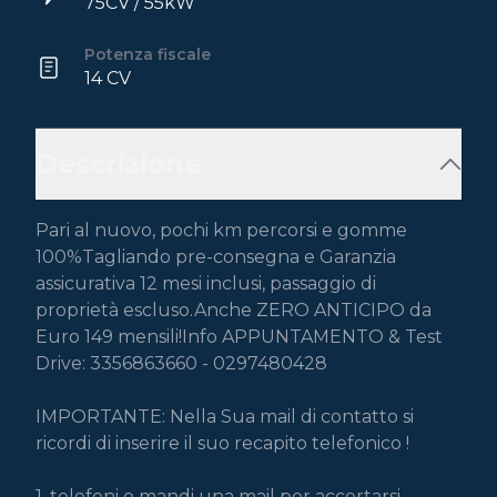
75CV / 55kW
Potenza fiscale
14 CV
Descrizione
Pari al nuovo, pochi km percorsi e gomme 
100%Tagliando pre-consegna e Garanzia 
assicurativa 12 mesi inclusi, passaggio di 
proprietà escluso.Anche ZERO ANTICIPO da 
Euro 149 mensili!Info APPUNTAMENTO & Test 
Drive: 3356863660 - 0297480428

IMPORTANTE: Nella Sua mail di contatto si 
ricordi di inserire il suo recapito telefonico !

1. telefoni o mandi una mail per accertarsi 