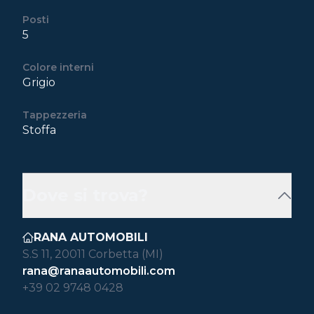
Posti
5
Colore interni
Grigio
Tappezzeria
Stoffa
Dove si trova?
RANA AUTOMOBILI
S.S 11, 20011 Corbetta (MI)
rana@ranaautomobili.com
+39 02 9748 0428