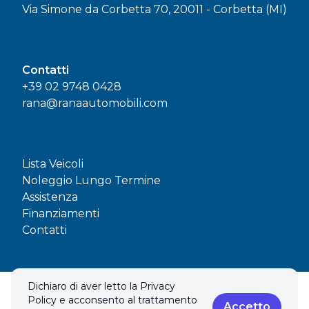
Via Simone da Corbetta 70, 20011 - Corbetta (MI)
Contatti
+39 02 9748 0428
rana@ranaautomobili.com
Lista Veicoli
Noleggio Lungo Termine
Assistenza
Finanziamenti
Contatti
Dichiaro di aver letto la Privacy
© 2026 RANA AUTOMOBILI SAS. Tutti i diritti riservati.
Policy e acconsento al trattamento
Privacy policy & Cookies policy
Accetto