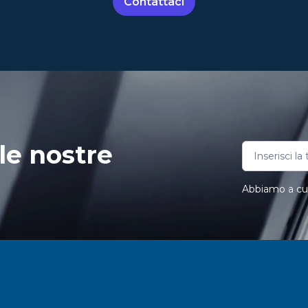
Contattaci
le nostre
Abbiamo a cuor