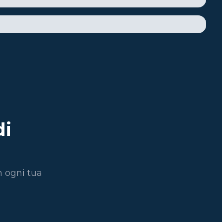
di
n ogni tua