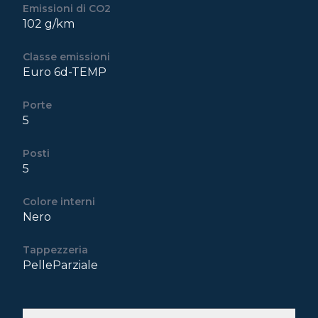
Emissioni di CO2
102 g/km
Classe emissioni
Euro 6d-TEMP
Porte
5
Posti
5
Colore interni
Nero
Tappezzeria
PelleParziale