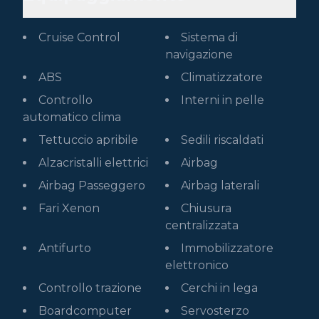
Cruise Control
Sistema di
navigazione
ABS
Climatizzatore
Controllo
Interni in pelle
automatico clima
Tettuccio apribile
Sedili riscaldati
Alzacristalli elettrici
Airbag
Airbag Passeggero
Airbag laterali
Fari Xenon
Chiusura
centralizzata
Antifurto
Immobilizzatore
elettronico
Controllo trazione
Cerchi in lega
Boardcomputer
Servosterzo