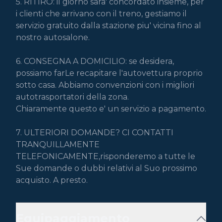
5. RITIRO: il giorno sara' concordato insieme, per 
i clienti che arrivano con il treno, gestiamo il 
servizio gratuito dalla stazione piu' vicina fino al 
nostro autosalone.

6. CONSEGNA A DOMICILIO: se desidera, 
possiamo farLe recapitare l'autovettura proprio 
sotto casa. Abbiamo convenzioni con i migliori 
autotrasportatori della zona.

Chiaramente questo e' un servizio a pagamento.

7. ULTERIORI DOMANDE? CI CONTATTI 
TRANQUILLAMENTE

TELEFONICAMENTE,risponderemo a tutte le 
Sue domande o dubbi relativi al Suo prossimo 
acquisto. A presto.
Equipaggiamento