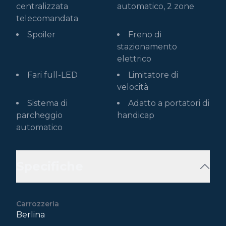
centralizzata
automatico, 2 zone
telecomandata
Spoiler
Freno di
stazionamento
elettrico
Fari full-LED
Limitatore di
velocità
Sistema di
Adatto a portatori di
parcheggio
handicap
automatico
Specifiche
Carrozzeria
Berlina