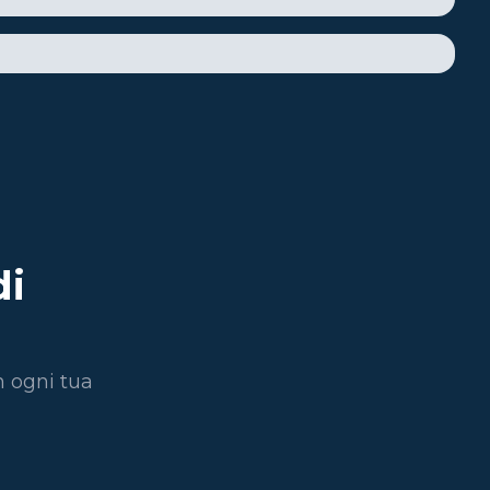
di
n ogni tua