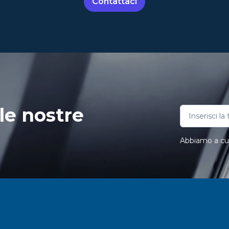
Contattaci
le nostre
Abbiamo a cuor