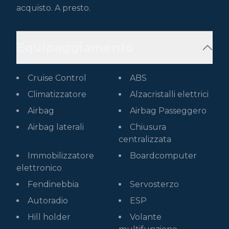
acquisto. A presto.
Equipaggiamento
Cruise Control
ABS
Climatizzatore
Alzacristalli elettrici
Airbag
Airbag Passeggero
Airbag laterali
Chiusura
centralizzata
Immobilizzatore
Boardcomputer
elettronico
Fendinebbia
Servosterzo
Autoradio
ESP
Hill holder
Volante