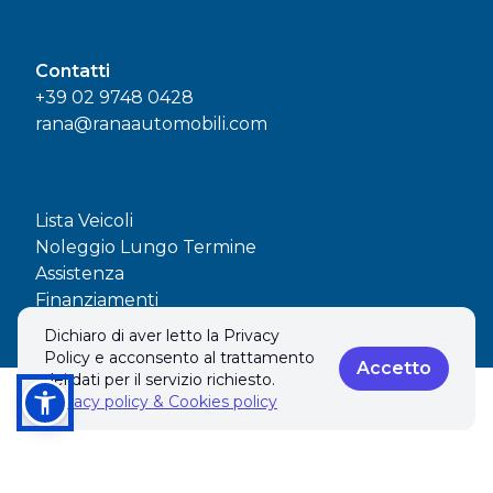
Contatti
+39 02 9748 0428
rana@ranaautomobili.com
Lista Veicoli
Noleggio Lungo Termine
Assistenza
Finanziamenti
Contatti
Dichiaro di aver letto la Privacy
Policy e acconsento al trattamento
Accetto
dei dati per il servizio richiesto.
Privacy policy & Cookies policy
Chiama
Informazioni
© 2026 RANA AUTOMOBILI SAS. Tutti i diritti riservati.
Privacy policy & Cookies policy
Realizzato con