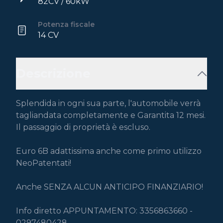
82CV / 60kW
Potenza fiscale
14 CV
Descrizione
Splendida in ogni sua parte, l'automobile verrà 
tagliandata completamente e Garantita 12 mesi.

Il passaggio di proprietà è escluso.

Euro 6B adattissima anche come primo utilizzo 
NeoPatentati!

Anche SENZA ALCUN ANTICIPO FINANZIARIO!

Info diretto APPUNTAMENTO: 3356863660 - 
0297480428
