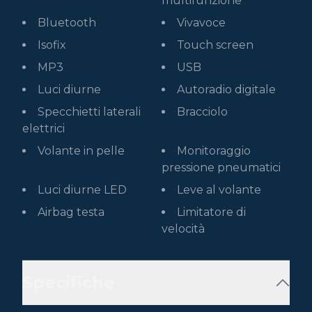
multifunzione
Bluetooth
Vivavoce
Isofix
Touch screen
MP3
USB
Luci diurne
Autoradio digitale
Specchietti laterali
Bracciolo
elettrici
Volante in pelle
Monitoraggio
pressione pneumatici
Luci diurne LED
Leve al volante
Airbag testa
Limitatore di
velocità
Specifiche