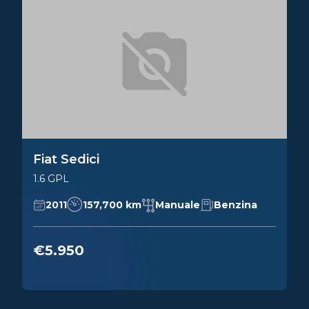
Fiat Sedici
1.6 GPL
2011
157,700 km
Manuale
Benzina
€5.950