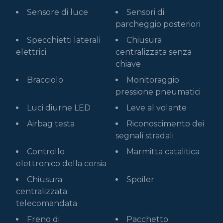
Sensore di luce
Sensori di
parcheggio posteriori
Specchietti laterali
Chiusura
elettrici
centralizzata senza
chiave
Bracciolo
Monitoraggio
pressione pneumatici
Luci diurne LED
Leve al volante
Airbag testa
Riconoscimento dei
segnali stradali
Controllo
Marmitta catalitica
elettronico della corsia
Chiusura
Spoiler
centralizzata
telecomandata
Freno di
Pacchetto