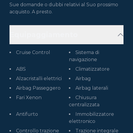
Sue domande o dubbi relativi al Suo prossimo 
acquisto. A presto.
Equipaggiamento
Cruise Control
Sistema di
navigazione
ABS
Climatizzatore
Alzacristalli elettrici
Airbag
Airbag Passeggero
Airbag laterali
Fari Xenon
Chiusura
centralizzata
Antifurto
Immobilizzatore
elettronico
Controllo trazione
Trazione integrale