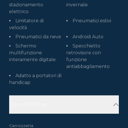
stazionamento
invernale
elettrico
Limitatore di
Pneumatici estivi
velocità
Pneumatici da neve
Android Auto
Schermo
Specchietto
multifunzione
retrovisore con
interamente digitale
funzione
antiabbagliamento
Adatto a portatori di
handicap
Specifiche
Carrozzeria