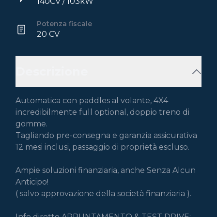
140CV / 103kW
Potenza fiscale
20 CV
Descrizione
Automatica con paddles al volante, 4X4 
incredibilmente full optional, doppio treno di 
gomme.

Tagliando pre-consegna e garanzia assicurativa 
12 mesi inclusi, passaggio di proprietà escluso.

Ampie soluzioni finanziaria, anche Senza Alcun 
Anticipo!

( salvo approvazione della società finanziaria ).

Info diretto APPUNTAMENTO & TEST DRIVE: 