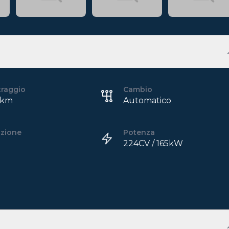
traggio
Cambio
 km
Automatico
azione
Potenza
224CV / 165kW