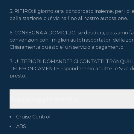
5. RITIRO: il giorno sara' concordato insieme, per i clie
dalla stazione piu' vicina fino al nostro autosalone.

6. CONSEGNA A DOMICILIO: se desidera, possiamo farL
convenzioni con i migliori autotrasportatori della zona
Chiaramente questo e' un servizio a pagamento.

7. ULTERIORI DOMANDE? CI CONTATTI TRANQUIL
TELEFONICAMENTE,risponderemo a tutte le Sue doman
presto.
Equipaggiamento
Cruise Control
ABS