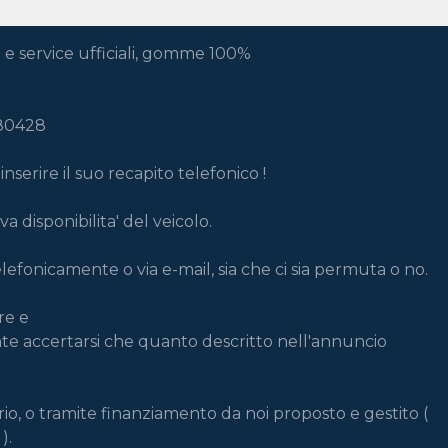
e service ufficiali, gomme 100%

80428

serire il suo recapito telefonico !

a disponibilita' del veicolo.

lefonicamente o via e-mail, sia che ci sia permuta o no.

e e

nte accertarsi che quanto descritto nell'annuncio 
 o tramite finanziamento da noi proposto e gestito ( 
.
