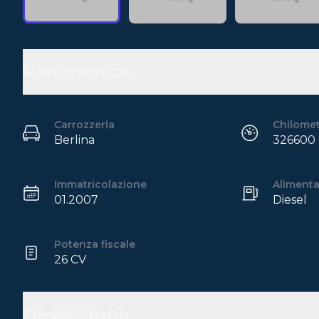
Panoramica
Carrozzeria
Chilome
Berlina
326600
Immatricolazione
Aliment
01.2007
Diesel
Potenza fiscale
26 CV
Descrizione