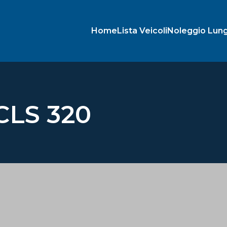
Home
Lista Veicoli
Noleggio Lun
CLS 320