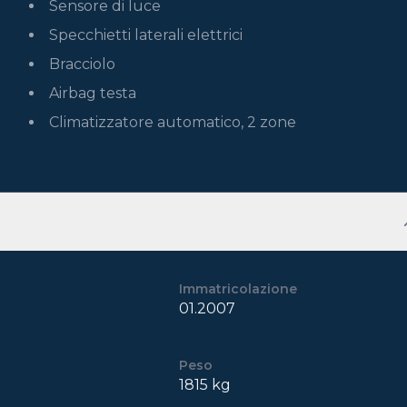
Sensore di luce
Specchietti laterali elettrici
Bracciolo
Airbag testa
Climatizzatore automatico, 2 zone
Immatricolazione
01.2007
Peso
1815 kg