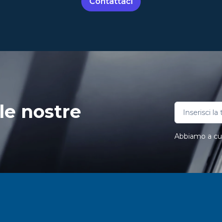
Contattaci
le nostre
Abbiamo a cuor