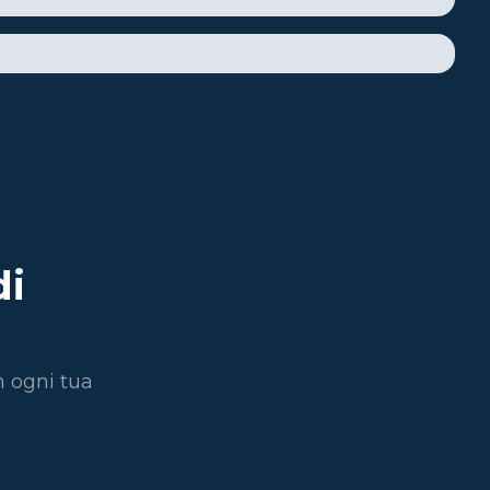
di
n ogni tua