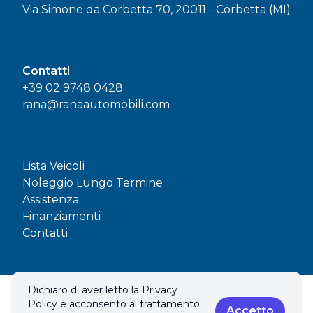
Via Simone da Corbetta 70, 20011 - Corbetta (MI)
Contatti
+39 02 9748 0428
rana@ranaautomobili.com
Lista Veicoli
Noleggio Lungo Termine
Assistenza
Finanziamenti
Contatti
Dichiaro di aver letto la Privacy
© 2026 RANA AUTOMOBILI SAS. Tutti i diritti riservati.
Policy e acconsento al trattamento
Privacy policy & Cookies policy
Accetto