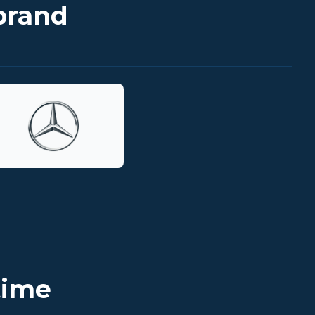
brand
time