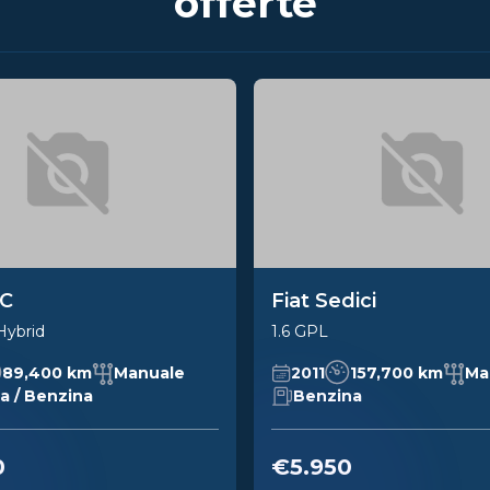
offerte
0C
Fiat Sedici
Hybrid
1.6 GPL
89,400 km
Manuale
2011
157,700 km
Ma
ca / Benzina
Benzina
0
€5.950