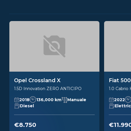
Opel Crossland X
Fiat 50
1.5D Innovation ZERO ANTICIPO
1.0 Cabrio 
2018
136,000 km
Manuale
2022
Diesel
Elettri
€8.750
€11.99